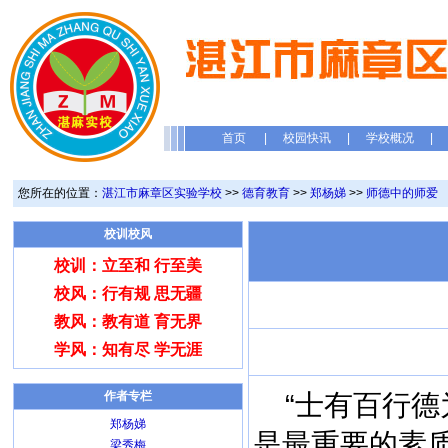
首页
|
校园快讯
|
学校概况
|
您所在的位置：
湛江市麻章区实验学校
>>
德育教育
>>
郑杨娣
>>
师德中的师爱
校训校风
校训：立至和 行至美
校风：行有规 思无疆
教风：教有道 育无界
学风：知有尽 学无涯
作者专栏
“士有百行德
郑杨娣
是最重要的素质
梁秀梅